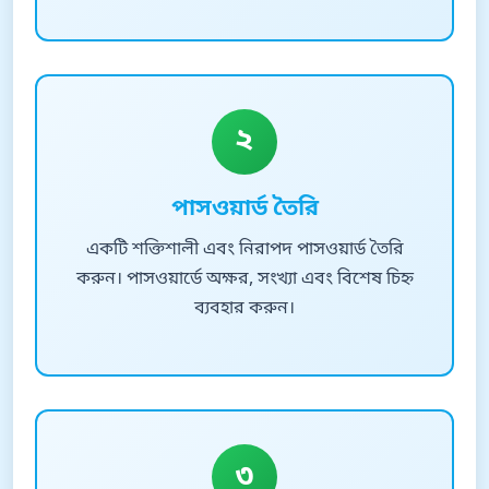
২
পাসওয়ার্ড তৈরি
একটি শক্তিশালী এবং নিরাপদ পাসওয়ার্ড তৈরি
করুন। পাসওয়ার্ডে অক্ষর, সংখ্যা এবং বিশেষ চিহ্ন
ব্যবহার করুন।
৩