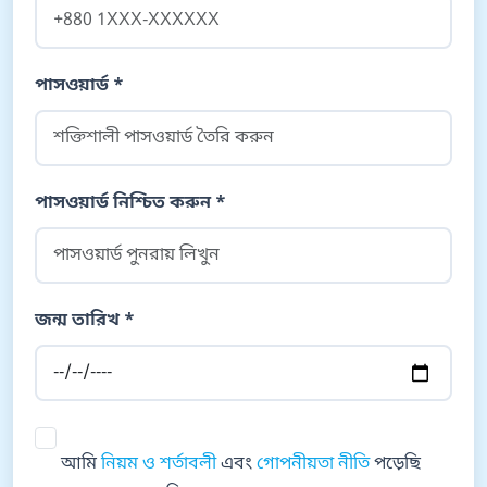
পাসওয়ার্ড *
পাসওয়ার্ড নিশ্চিত করুন *
জন্ম তারিখ *
আমি
নিয়ম ও শর্তাবলী
এবং
গোপনীয়তা নীতি
পড়েছি