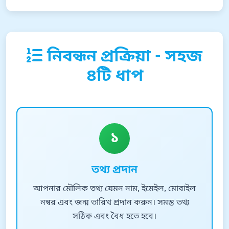
নিবন্ধন প্রক্রিয়া - সহজ
৪টি ধাপ
১
তথ্য প্রদান
আপনার মৌলিক তথ্য যেমন নাম, ইমেইল, মোবাইল
নম্বর এবং জন্ম তারিখ প্রদান করুন। সমস্ত তথ্য
সঠিক এবং বৈধ হতে হবে।