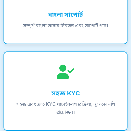
বাংলা সাপোর্ট
সম্পূর্ণ বাংলা ভাষায় নিবন্ধন এবং সাপোর্ট পান।
সহজ KYC
সহজ এবং দ্রুত KYC যাচাইকরণ প্রক্রিয়া, ন্যূনতম নথি
প্রয়োজন।