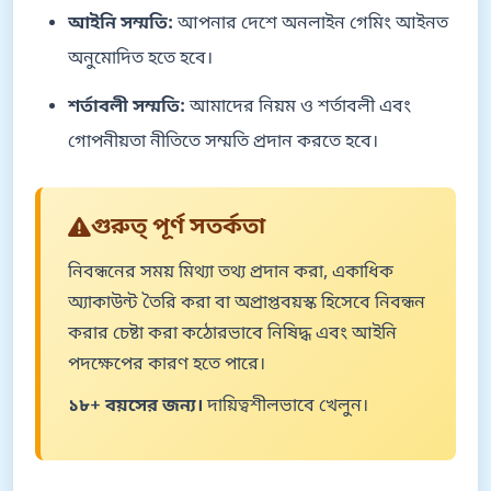
আইনি সম্মতি:
আপনার দেশে অনলাইন গেমিং আইনত
অনুমোদিত হতে হবে।
শর্তাবলী সম্মতি:
আমাদের নিয়ম ও শর্তাবলী এবং
গোপনীয়তা নীতিতে সম্মতি প্রদান করতে হবে।
গুরুত্ পূর্ণ সতর্কতা
নিবন্ধনের সময় মিথ্যা তথ্য প্রদান করা, একাধিক
অ্যাকাউন্ট তৈরি করা বা অপ্রাপ্তবয়স্ক হিসেবে নিবন্ধন
করার চেষ্টা করা কঠোরভাবে নিষিদ্ধ এবং আইনি
পদক্ষেপের কারণ হতে পারে।
১৮+ বয়সের জন্য।
দায়িত্বশীলভাবে খেলুন।