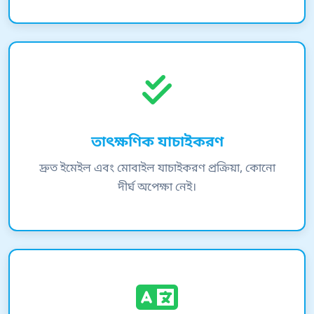
তাৎক্ষণিক যাচাইকরণ
দ্রুত ইমেইল এবং মোবাইল যাচাইকরণ প্রক্রিয়া, কোনো
দীর্ঘ অপেক্ষা নেই।