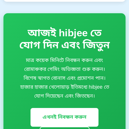
আজই hibjee তে
যোগ দিন এবং জিতুন
মাত্র কয়েক মিনিটে নিবন্ধন করুন এবং
রোমাঞ্চকর গেমিং অভিজ্ঞতা শুরু করুন।
বিশেষ স্বাগত বোনাস এবং প্রমোশন পান।
হাজার হাজার খেলোয়াড় ইতিমধ্যে hibjee তে
যোগ দিয়েছেন এবং জিতছেন।
এখনই নিবন্ধন করুন