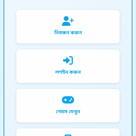
Safari (Mac এবং iOS এর জন্য)
করব।
Microsoft Edge (সর্বশেষ সংস্করণ)
সেরা অভিজ্ঞতার জন্য, সবসময় আপনার ব্রাউজার
নিবন্ধন করুন
আপডেট রাখুন এবং JavaScript সক্ষম করুন।
লগইন করুন
গেমস দেখুন