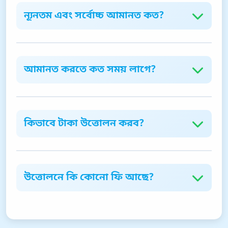
আপলোড করতে পারেন।
ন্যূনতম এবং সর্বোচ্চ আমানত কত?
মোবাইল ব্যাংকিং: bKash, Nagad, Rocket
ন্যূনতম আমানত ৫০০ টাকা এবং সর্বোচ্চ আমানত
ব্যাংক ট্রান্সফার: সব প্রধান ব্যাংক
১,০০,০০০ টাকা প্রতি লেনদেনে। তবে, বিভিন্ন পেমেন্ট
ক্রেডিট/ডেবিট কার্ড: Visa, Mastercard
আমানত করতে কত সময় লাগে?
পদ্ধতির জন্য এই সীমা ভিন্ন হতে পারে। মোবাইল
ই-ওয়ালেট: বিভিন্ন ডিজিটাল ওয়ালেট
ব্যাংকিংয়ের জন্য সাধারণত ন্যূনতম ৫০০ টাকা এবং
বেশিরভাগ আমানত তাৎক্ষণিক প্রক্রিয়া করা হয়।
সর্বোচ্চ ৫০,০০০ টাকা।
সব পেমেন্ট পদ্ধতি নিরাপদ এবং এনক্রিপ্টেড। আপনার
মোবাইল ব্যাংকিং এবং ই-ওয়ালেট আমানত সাধারণত
কিভাবে টাকা উত্তোলন করব?
আর্থিক তথ্য সম্পূর্ণ সুরক্ষিত।
১-৫ মিনিটের মধ্যে আপনার অ্যাকাউন্টে যোগ হয়।
আপনি যদি বড় অঙ্কের আমানত করতে চান, একাধিক
ব্যাংক ট্রান্সফার ২৪ ঘন্টা পর্যন্ত সময় নিতে পারে।
লেনদেন করতে পারেন অথবা আমাদের VIP সাপোর্টের
টাকা উত্তোলন করতে আপনার অ্যাকাউন্টে লগইন
সাথে যোগাযোগ করতে পারেন।
করুন এবং "উত্তোলন" সেকশনে যান। আপনার
যদি আপনার আমানত ৩০ মিনিটের মধ্যে না আসে,
উত্তোলনে কি কোনো ফি আছে?
পছন্দের পেমেন্ট পদ্ধতি নির্বাচন করুন এবং
আমাদের সাপোর্ট টিমের সাথে যোগাযোগ করুন এব ং
উত্তোলনের পরিমাণ লিখুন। আপনার পেমেন্ট তথ্য
লেনদেন আইডি সহ।
hibjee প্রতি মাসে প্রথম ৩টি উত্তোলন সম্পূর্ণ বিনামূল্যে।
নিশ্চিত করুন এবং অনুরোধ জমা দিন।
এর পরে প্রতি উত্তোলনে ২% ফি প্রযোজ্য হবে, সর্বোচ্চ