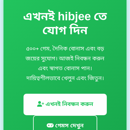
এখনই hibjee তে
যোগ দিন
৫০০+ গেম, দৈনিক বোনাস এবং বড়
জয়ের সুযোগ। আজই নিবন্ধন করুন
এবং স্বাগত বোনাস পান।
দায়িত্বশীলভাবে খেলুন এবং জিতুন।
এখনই নিবন্ধন করুন
গেমস দেখুন