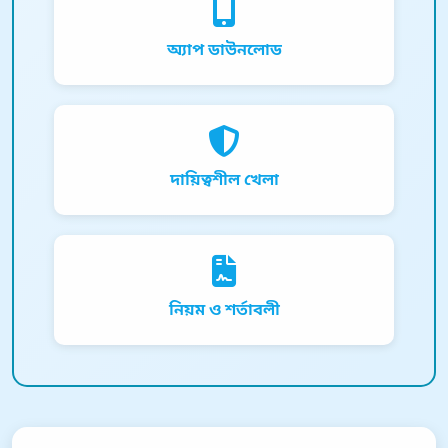
অ্যাপ ডাউনলোড
দায়িত্বশীল খেলা
নিয়ম ও শর্তাবলী