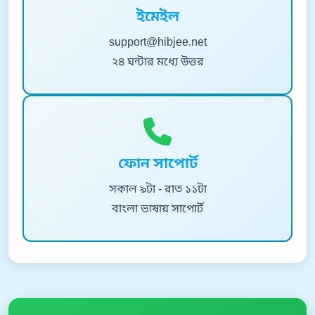
ইমেইল
support@hibjee.net
২৪ ঘন্টার মধ্যে উত্তর
ফোন সাপোর্ট
সকাল ৯টা - রাত ১১টা
বাংলা ভাষায় সাপোর্ট