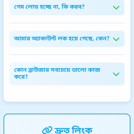
এক্সক্লুসিভ বোনাস এবং প্রমোশন
গেম লোড হচ্ছে না, কি করব?
নিয়মিত চেক করুন।
বিশেষ ইভেন্ট এবং টুর্নামেন্টে আমন্ত্রণ
যদি গেম লোড না হয়, নিচের পদক্ষেপগুলি চেষ্টা করুন:
আপনার খেলার কার্যকলাপের উপর ভিত্তি করে
আপনার ইন্টারনেট সংযোগ চেক করুন
আমার অ্যাকাউন্ট লক হয়ে গেছে, কেন?
স্বয়ংক্রিয়ভাবে VIP স্ট্যাটাস পাবেন।
ব্রাউজার রিফ্রেশ করুন (F5 বা Ctrl+R)
অ্যাকাউন্ট লক হওয়ার কয়েকটি কারণ হতে পারে:
ব্রাউজার ক্যাশ এবং কুকিজ ক্লিয়ার করুন
একাধিক ভুল পাসওয়ার্ড প্রচেষ্টা
অন্য ব্রাউজার ব্যবহার করে দেখুন
কোন ব্রাউজার সবচেয়ে ভালো কাজ
করে?
সন্দেহজনক কার্যকলাপ সনাক্ত করা
আপনার ব্রাউজার আপডেট করুন
অ্যাকাউন্ট যাচাই প্রয়োজন
hibjee সব আধুনিক ব্রাউজারে ভালো কাজ করে।
এখনও সমস্যা হলে, আমাদের টেকনিক্যাল সাপোর্টে
আমরা সুপারিশ করি:
নিয়ম ও শর্তাবলী লঙ্ঘন
যোগাযোগ করুন।
Google Chrome (সর্বশেষ সংস্করণ)
আপনার অ্যাকাউন্ট আনলক করতে, আমাদের
কাস্টমার সাপোর্টে যোগাযোগ করুন। আপনার পরিচয়
Mozilla Firefox (সর্বশেষ সংস্করণ)
দ্রুত লিংক
যাচাই করার পরে আমরা আপনার অ্যাকাউন্ট আনলক