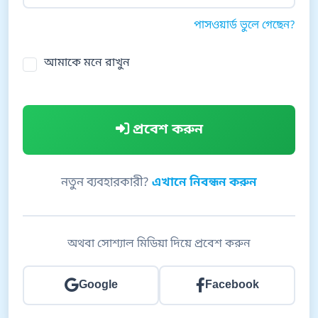
পাসওয়ার্ড ভুলে গেছেন?
আমাকে মনে রাখুন
প্রবেশ করুন
নতুন ব্যবহারকারী?
এখানে নিবন্ধন করুন
অথবা সোশ্যাল মিডিয়া দিয়ে প্রবেশ করুন
Google
Facebook