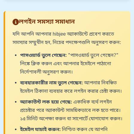
লগইন সমস্যা সমাধান
যদি আপনি আপনার hibjee অ্যাকাউন্টে প্রবেশ করতে
সমস্যার সম্মুখীন হন, নিচের পদক্ষেপগুলি অনুসরণ করুন:
পাসওয়ার্ড ভুলে গেছেন:
"পাসওয়ার্ড ভুলে গেছেন?"
লিঙ্কে ক্লিক করুন এবং আপনার ইমেইলে পাঠানো
নির্দেশাবলী অনুসরণ করুন।
ব্যবহারকারীর নাম ভুলে গেছেন:
আপনার নিবন্ধিত
ইমেইল ঠিকানা ব্যবহার করে লগইন করার চেষ্টা করুন।
অ্যাকাউন্ট লক হয়ে গেছে:
একাধিক ব্যর্থ লগইন
প্রচেষ্টার পরে অ্যাকাউন্ট সাময়িকভাবে লক হতে পারে।
১৫ মিনিট অপেক্ষা করুন বা সাপোর্টে যোগাযোগ করুন।
ইমেইল যাচাই করুন:
নিশ্চিত করুন যে আপনি