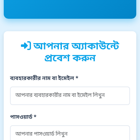
আপনার অ্যাকাউন্টে
প্রবেশ করুন
ব্যবহারকারীর নাম বা ইমেইল *
পাসওয়ার্ড *