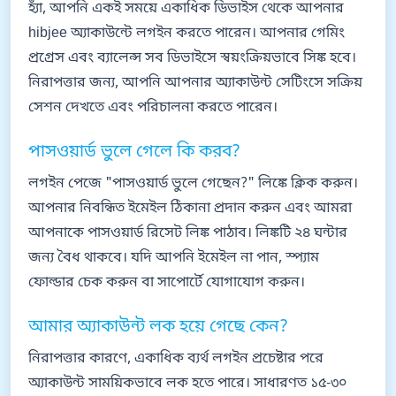
হ্যাঁ, আপনি একই সময়ে একাধিক ডিভাইস থেকে আপনার
hibjee অ্যাকাউন্টে লগইন করতে পারেন। আপনার গেমিং
প্রগ্রেস এবং ব্যালেন্স সব ডিভাইসে স্বয়ংক্রিয়ভাবে সিঙ্ক হবে।
নিরাপত্তার জন্য, আপনি আপনার অ্যাকাউন্ট সেটিংসে সক্রিয়
সেশন দেখতে এবং পরিচালনা করতে পারেন।
পাসওয়ার্ড ভুলে গেলে কি করব?
লগইন পেজে "পাসওয়ার্ড ভুলে গেছেন?" লিঙ্কে ক্লিক করুন।
আপনার নিবন্ধিত ইমেইল ঠিকানা প্রদান করুন এবং আমরা
আপনাকে পাসওয়ার্ড রিসেট লিঙ্ক পাঠাব। লিঙ্কটি ২৪ ঘন্টার
জন্য বৈধ থাকবে। যদি আপনি ইমেইল না পান, স্প্যাম
ফোল্ডার চেক করুন বা সাপোর্টে যোগাযোগ করুন।
আমার অ্যাকাউন্ট লক হয়ে গেছে কেন?
নিরাপত্তার কারণে, একাধিক ব্যর্থ লগইন প্রচেষ্টার পরে
অ্যাকাউন্ট সাময়িকভাবে লক হতে পারে। সাধারণত ১৫-৩০