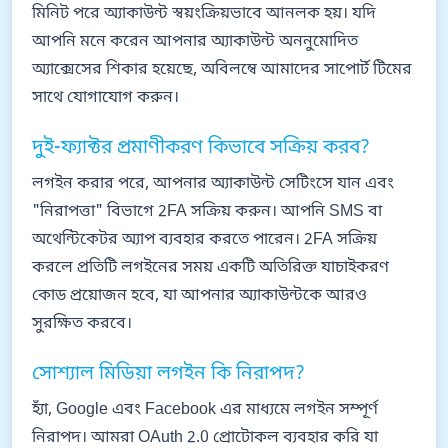
মিনিট পরে অ্যাকাউন্ট স্বয়ংক্রিয়ভাবে আনলক হয়। যদি
আপনি মনে করেন আপনার অ্যাকাউন্ট অননুমোদিত
অ্যাক্সেসের শিকার হয়েছে, অবিলম্বে আমাদের সাপোর্ট টিমের
সাথে যোগাযোগ করুন।
দুই-ফ্যাক্টর প্রমাণীকরণ কিভাবে সক্রিয় করব?
লগইন করার পরে, আপনার অ্যাকাউন্ট সেটিংসে যান এবং
"নিরাপত্তা" বিভাগে 2FA সক্রিয় করুন। আপনি SMS বা
অথেন্টিকেটর অ্যাপ ব্যবহার করতে পারেন। 2FA সক্রিয়
করলে প্রতিটি লগইনের সময় একটি অতিরিক্ত যাচাইকরণ
কোড প্রয়োজন হবে, যা আপনার অ্যাকাউন্টকে আরও
সুরক্ষিত করবে।
সোশ্যাল মিডিয়া লগইন কি নিরাপদ?
হ্যাঁ, Google এবং Facebook এর মাধ্যমে লগইন সম্পূর্ণ
নিরাপদ। আমরা OAuth 2.0 প্রোটোকল ব্যবহার করি যা