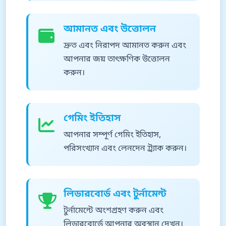
আমানত এবং উত্তোলন
দ্রুত এবং নিরাপদ আমানত করুন এবং
আপনার জয় তাৎক্ষণিক উত্তোলন
করুন।
গেমিং ইতিহাস
আপনার সম্পূর্ণ গেমিং ইতিহাস,
পরিসংখ্যান এবং লেনদেন ট্র্যাক করুন।
লিডারবোর্ড এবং টুর্নামেন্ট
টুর্নামেন্টে অংশগ্রহণ করুন এবং
লিডারবোর্ডে আপনার অবস্থান দেখুন।