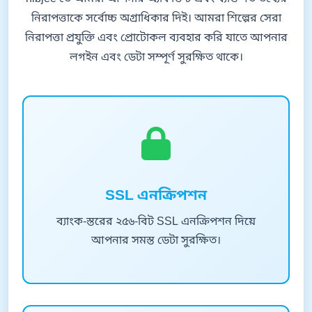
নিরাপত্তাকে সর্বোচ্চ অগ্রাধিকার দিই। আমরা শিল্পের সেরা
নিরাপত্তা প্রযুক্তি এবং প্রোটোকল ব্যবহার করি যাতে আপনার
লগইন এবং ডেটা সম্পূর্ণ সুরক্ষিত থাকে।
SSL এনক্রিপশন
ব্যাংক-স্তরের ২৫৬-বিট SSL এনক্রিপশন দিয়ে
আপনার সমস্ত ডেটা সুরক্ষিত।