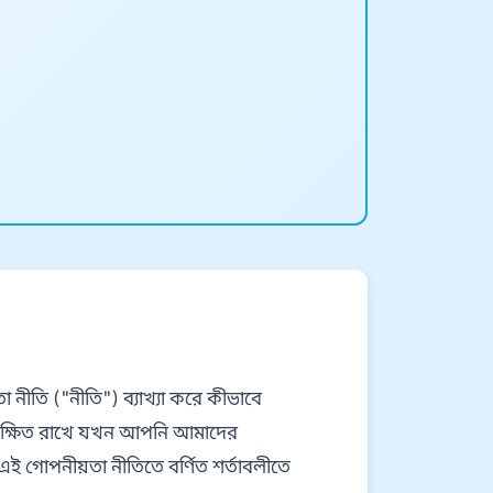
 নীতি ("নীতি") ব্যাখ্যা করে কীভাবে
 সুরক্ষিত রাখে যখন আপনি আমাদের
 এই গোপনীয়তা নীতিতে বর্ণিত শর্তাবলীতে