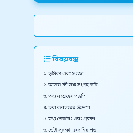
বিষয়বস্তু
১. ভূমিকা এবং সংজ্ঞা
২. আমরা কী তথ্য সংগ্রহ করি
৩. তথ্য সংগ্রহের পদ্ধতি
৪. তথ্য ব্যবহারের উদ্দেশ্য
৫. তথ্য শেয়ারিং এবং প্রকাশ
৬. ডেটা সুরক্ষা এবং নিরাপত্তা