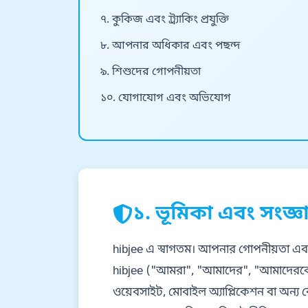
৭. কুকিজ এবং ট্র্যাকিং প্রযুক্তি
৮. আপনার অধিকার এবং পছন্দ
৯. শিশুদের গোপনীয়তা
১০. যোগাযোগ এবং অভিযোগ
১. ভূমিকা এবং সংজ্ঞ
hibjee এ স্বাগতম। আপনার গোপনীয়তা এবং ব্
hibjee ("আমরা", "আমাদের", "আমাদেরকে") 
ওয়েবসাইট, মোবাইল অ্যাপ্লিকেশন বা অন্য 