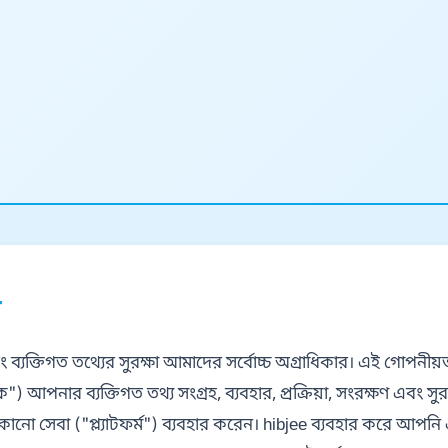
া
যক্তিগত তথ্যের সুরক্ষা আমাদের সর্বোচ্চ অগ্রাধিকার। এই গোপনীয়তা
আপনার ব্যক্তিগত তথ্য সংগ্রহ, ব্যবহার, প্রক্রিয়া, সংরক্ষণ এবং
কোনো সেবা ("প্ল্যাটফর্ম") ব্যবহার করেন। hibjee ব্যবহার করে আপনি