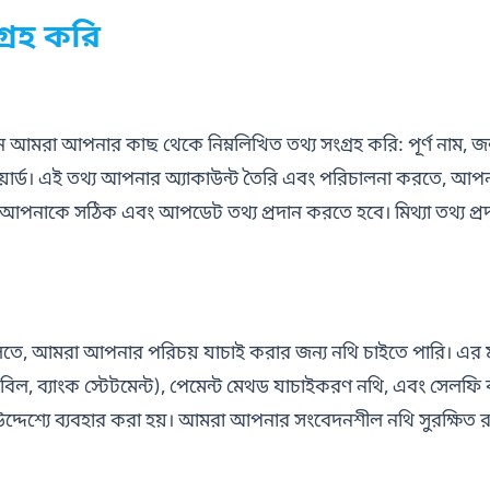
্রহ করি
রা আপনার কাছ থেকে নিম্নলিখিত তথ্য সংগ্রহ করি: পূর্ণ নাম, জন্ম
ওয়ার্ড। এই তথ্য আপনার অ্যাকাউন্ট তৈরি এবং পরিচালনা করতে, 
আপনাকে সঠিক এবং আপডেট তথ্য প্রদান করতে হবে। মিথ্যা তথ্য প্র
চলতে, আমরা আপনার পরিচয় যাচাই করার জন্য নথি চাইতে পারি। এর মধ্
ি বিল, ব্যাংক স্টেটমেন্ট), পেমেন্ট মেথড যাচাইকরণ নথি, এবং সেল
উদ্দেশ্যে ব্যবহার করা হয়। আমরা আপনার সংবেদনশীল নথি সুরক্ষিত র