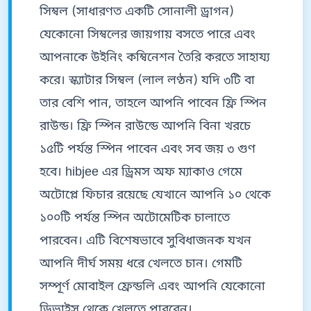
সিম্বল (সাধারণত একটি সোনালী ড্রাগন)
যেকোনো সিম্বলের জায়গায় বসতে পারে এবং
আপনাকে উইনিং কম্বিনেশন তৈরি করতে সাহায্য
করে। স্ক্যাটার সিম্বল (লাল লণ্ঠন) যদি ৩টি বা
তার বেশি পান, তাহলে আপনি পাবেন ফ্রি স্পিন
রাউন্ড। ফ্রি স্পিন রাউন্ডে আপনি বিনা খরচে
১৫টি পর্যন্ত স্পিন পাবেন এবং সব জয় ৩ গুণ
হবে। hibjee এর ড্রিমস অফ ম্যাকাও গেমে
অটোপ্লে ফিচার রয়েছে যেখানে আপনি ১০ থেকে
১০০টি পর্যন্ত স্পিন অটোমেটিক চালাতে
পারবেন। এটি বিশেষভাবে সুবিধাজনক যখন
আপনি দীর্ঘ সময় ধরে খেলতে চান। গেমটি
সম্পূর্ণ মোবাইল ফ্রেন্ডলি এবং আপনি যেকোনো
ডিভাইস থেকে খেলতে পারবেন।