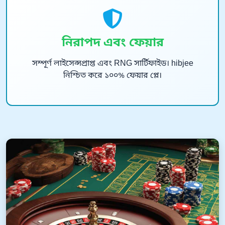
নিরাপদ এবং ফেয়ার
সম্পূর্ণ লাইসেন্সপ্রাপ্ত এবং RNG সার্টিফাইড। hibjee
নিশ্চিত করে ১০০% ফেয়ার প্লে।