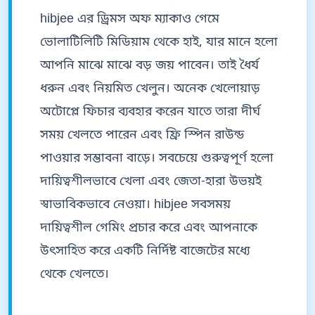
hibjee এর ড্রিমস অফ ম্যাকাও গেমে
ভোলাটিলিটি মিডিয়াম থেকে হাই, যার মানে হলো
আপনি মাঝে মাঝে বড় জয় পাবেন। তাই ধৈর্য
ধরুন এবং নিয়মিত খেলুন। অনেক খেলোয়াড়
অটোপ্লে ফিচার ব্যবহার করেন যাতে তারা দীর্ঘ
সময় খেলতে পারেন এবং ফ্রি স্পিন রাউন্ড
পাওয়ার সম্ভাবনা বাড়ে। সবচেয়ে গুরুত্বপূর্ণ হলো
দায়িত্বশীলভাবে খেলা এবং জেতা-হারা উভয়ই
স্বাভাবিকভাবে নেওয়া। hibjee সবসময়
দায়িত্বশীল গেমিং প্রচার করে এবং আপনাকে
উৎসাহিত করে একটি নির্দিষ্ট বাজেটের মধ্যে
থেকে খেলতে।