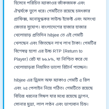
হিসেবে পরিচিত ম্যাকাওর জাঁকজমক এবং
ঐশ্বর্যকে তুলে ধরে। গেমটিতে রয়েছে চমৎকার
গ্রাফিক্স, মনোমুগ্ধকর সাউন্ড ইফেক্ট এবং অসংখ্য
জেতার সুযোগ। বাংলাদেশের হাজার হাজার
খেলোয়াড় প্রতিদিন hibjee তে এই গেমটি
খেলছেন এবং জিতছেন লাখ লাখ টাকা। গেমটির
বিশেষত্ব হলো এর উচ্চ RTP (Return to
Player) রেট যা ৯৬.৮%, যা নিশ্চিত করে যে
খেলোয়াড়রা নিয়মিত ভালো রিটার্ন পাচ্ছেন।
hibjee এর ড্রিমস অফ ম্যাকাও গেমটি ৫ রিল
এবং ২৫ পেলাইন নিয়ে গঠিত। গেমটিতে রয়েছে
বিভিন্ন ধরনের সিম্বল যার মধ্যে রয়েছে ড্রাগন,
সোনার মুদ্রা, লাল লণ্ঠন এবং ভাগ্যবান চিহ্ন।