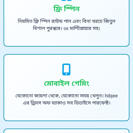
ফ্রি স্পিন
নিয়মিত ফ্রি স্পিন রাউন্ড পান এবং বিনা খরচে জিতুন
বিশাল পুরস্কার। ৩x মাল্টিপ্লায়ার সহ।
মোবাইল গেমিং
যেকোনো জায়গা থেকে, যেকোনো সময় খেলুন। hibjee
এর ড্রিমস অফ ম্যাকাও সব ডিভাইসে পারফেক্ট।