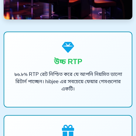
উচ্চ RTP
৯৬.৮% RTP রেট নিশ্চিত করে যে আপনি নিয়মিত ভালো
রিটার্ন পাচ্ছেন। hibjee এর সবচেয়ে ফেয়ার গেমগুলোর
একটি।