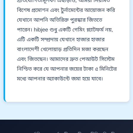
প্রতিযোগিতামূলক। এছাড়াও, আমরা নিয়মিত
বিশেষ প্রমোশন এবং টুর্নামেন্টের আয়োজন করি
যেখানে আপনি অতিরিক্ত পুরস্কার জিততে
পারেন। hibjee শুধু একটি গেমিং প্ল্যাটফর্ম নয়,
এটি একটি সম্প্রদায় যেখানে হাজার হাজার
বাংলাদেশী খেলোয়াড় প্রতিদিন মজা করছেন
এবং জিতছেন। আমাদের দ্রুত পেআউট সিস্টেম
নিশ্চিত করে যে আপনার জয়ের টাকা ৫ মিনিটের
মধ্যে আপনার অ্যাকাউন্টে জমা হয়ে যাবে।