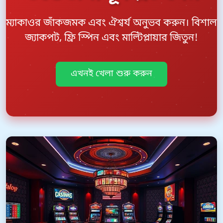
ম্যাকাওর জাঁকজমক এবং ঐশ্বর্য অনুভব করুন। বিশাল
জ্যাকপট, ফ্রি স্পিন এবং মাল্টিপ্লায়ার জিতুন!
এখনই খেলা শুরু করুন