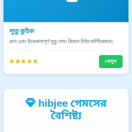
লুডু কুইক
দ্রুত এবং উত্তেজনাপূর্ণ লুডু গেম। রিয়েল টাইম মাল্টিপ্লেয়ার।
খেলুন
hibjee গেমসের
বৈশিষ্ট্য