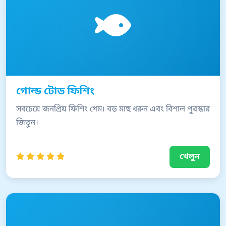
গোল্ড টোড ফিশিং
সবচেয়ে জনপ্রিয় ফিশিং গেম। বড় মাছ ধরুন এবং বিশাল পুরস্কার
জিতুন।
খেলুন