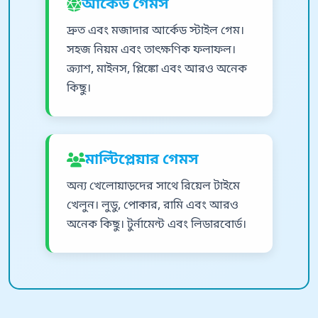
আর্কেড গেমস
দ্রুত এবং মজাদার আর্কেড স্টাইল গেম।
সহজ নিয়ম এবং তাৎক্ষণিক ফলাফল।
ক্র্যাশ, মাইনস, প্লিঙ্কো এবং আরও অনেক
কিছু।
মাল্টিপ্লেয়ার গেমস
অন্য খেলোয়াড়দের সাথে রিয়েল টাইমে
খেলুন। লুডু, পোকার, রামি এবং আরও
অনেক কিছু। টুর্নামেন্ট এবং লিডারবোর্ড।