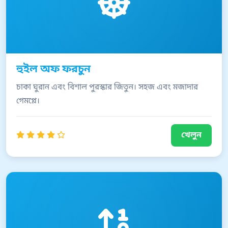
হুইল অফ ফরচুন
চাকা ঘুরান এবং বিশাল পুরস্কার জিতুন। সহজ এবং মজাদার
গেমপ্লে।
খেলুন