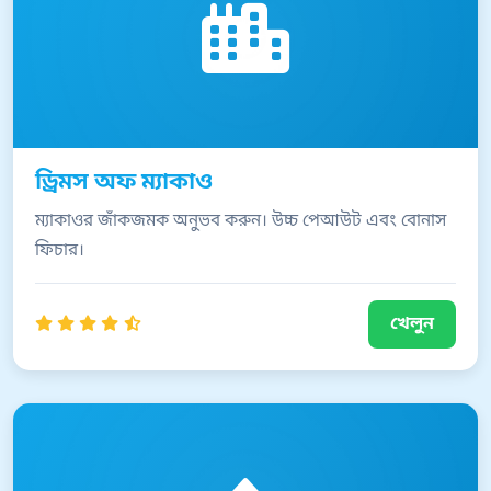
ড্রিমস অফ ম্যাকাও
ম্যাকাওর জাঁকজমক অনুভব করুন। উচ্চ পেআউট এবং বোনাস
ফিচার।
খেলুন