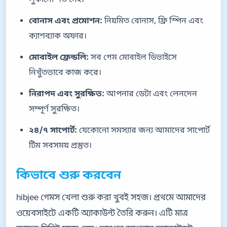
লুকানো শর্ত নেই।
বোনাস এবং প্রমোশন:
নিয়মিত বোনাস, ফ্রি স্পিন এবং
ক্যাশব্যাক অফার।
মোবাইল ফ্রেন্ডলি:
সব গেম মোবাইল ডিভাইসে
নিখুঁতভাবে কাজ করে।
নিরাপদ এবং সুরক্ষিত:
আপনার ডেটা এবং লেনদেন
সম্পূর্ণ সুরক্ষিত।
২৪/৭ সাপোর্ট:
যেকোনো সমস্যার জন্য আমাদের সাপোর্ট
টিম সবসময় প্রস্তুত।
কিভাবে শুরু করবেন
hibjee গেমস খেলা শুরু করা খুবই সহজ। প্রথমে আমাদের
ওয়েবসাইটে একটি অ্যাকাউন্ট তৈরি করুন। এটি মাত্র