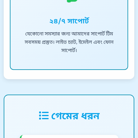
২৪/৭ সাপোর্ট
যেকোনো সমস্যার জন্য আমাদের সাপোর্ট টিম
সবসময় প্রস্তুত। লাইভ চ্যাট, ইমেইল এবং ফোন
সাপোর্ট।
গেমের ধরন