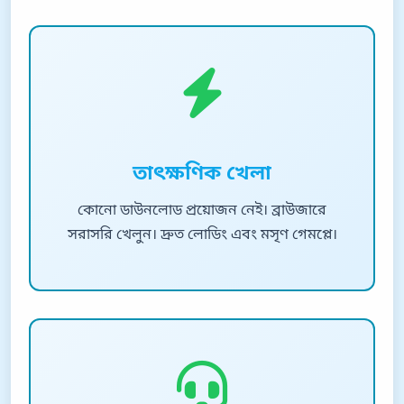
তাৎক্ষণিক খেলা
কোনো ডাউনলোড প্রয়োজন নেই। ব্রাউজারে
সরাসরি খেলুন। দ্রুত লোডিং এবং মসৃণ গেমপ্লে।