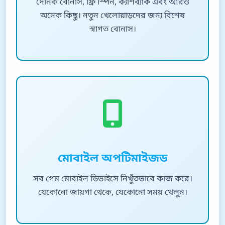
দৈনিক বোনাস, ফ্রি স্পিন, ক্যাশব্যাক এবং আরও
অনেক কিছু। নতুন খেলোয়াড়দের জন্য বিশেষ
স্বাগত বোনাস।
মোবাইল অপটিমাইজড
সব গেম মোবাইল ডিভাইসে নিখুঁতভাবে কাজ করে।
যেকোনো জায়গা থেকে, যেকোনো সময় খেলুন।