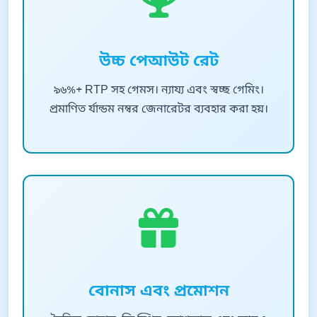
উচ্চ পেআউট রেট
৯৬%+ RTP সহ গেমস। ন্যায্য এবং স্বচ্ছ গেমিং।
প্রমাণিত র্যান্ডম নম্বর জেনারেটর ব্যবহার করা হয়।
বোনাস এবং প্রমোশন