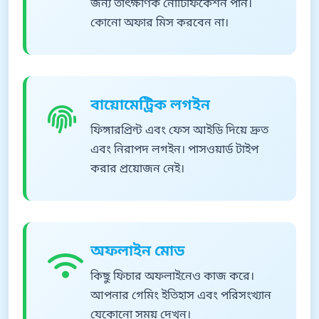
জন্য তাৎক্ষণিক নোটিফিকেশন পান।
কোনো অফার মিস করবেন না।
বায়োমেট্রিক লগইন
ফিঙ্গারপ্রিন্ট এবং ফেস আইডি দিয়ে দ্রুত
এবং নিরাপদ লগইন। পাসওয়ার্ড টাইপ
করার প্রয়োজন নেই।
অফলাইন মোড
কিছু ফিচার অফলাইনেও কাজ করে।
আপনার গেমিং ইতিহাস এবং পরিসংখ্যান
যেকোনো সময় দেখুন।