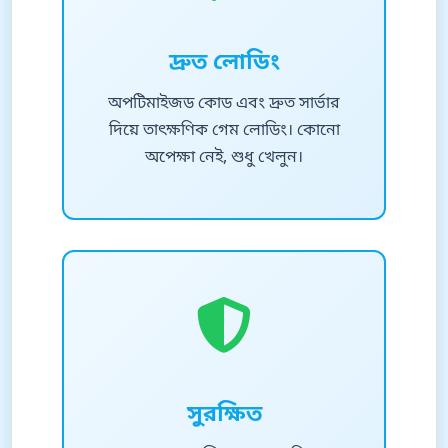
দ্রুত লোডিং
অপটিমাইজড কোড এবং দ্রুত সার্ভার
দিয়ে তাৎক্ষণিক গেম লোডিং। কোনো
অপেক্ষা নেই, শুধু খেলুন।
সুরক্ষিত