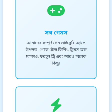
সব গেমস
আমাদের সম্পূর্ণ গেম লাইব্রেরি অ্যাপে
উপলব্ধ। গোল্ড টোড ফিশিং, ড্রিমস অফ
ম্যাকাও, ফরচুন ট্রি এবং আরও অনেক
কিছু।