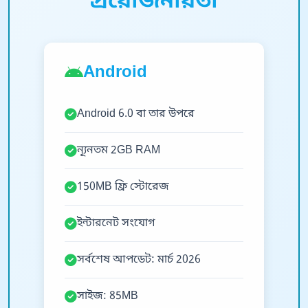
প্রয়োজনীয়তা
Android
Android 6.0 বা তার উপরে
ন্যূনতম 2GB RAM
150MB ফ্রি স্টোরেজ
ইন্টারনেট সংযোগ
সর্বশেষ আপডেট: মার্চ 2026
সাইজ: 85MB