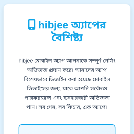
hibjee অ্যাপের
বৈশিষ্ট্য
hibjee মোবাইল অ্যাপ আপনাকে সম্পূর্ণ গেমিং
অভিজ্ঞতা প্রদান করে। আমাদের অ্যাপ
বিশেষভাবে ডিজাইন করা হয়েছে মোবাইল
ডিভাইসের জন্য, যাতে আপনি সর্বোত্তম
পারফরম্যান্স এবং ব্যবহারকারী অভিজ্ঞতা
পান। সব গেম, সব ফিচার, এক অ্যাপে।