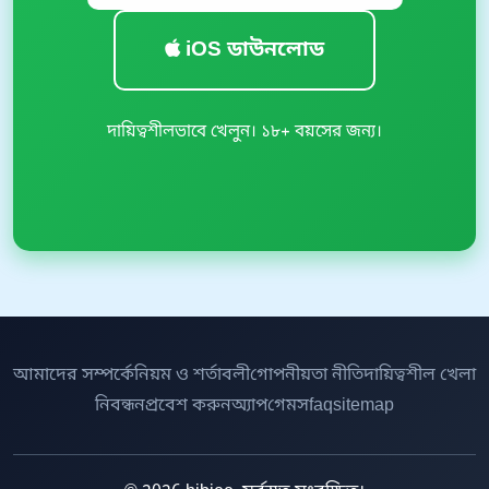
iOS ডাউনলোড
দায়িত্বশীলভাবে খেলুন। ১৮+ বয়সের জন্য।
আমাদের সম্পর্কে
নিয়ম ও শর্তাবলী
গোপনীয়তা নীতি
দায়িত্বশীল খেলা
নিবন্ধন
প্রবেশ করুন
অ্যাপ
গেমস
faq
sitemap