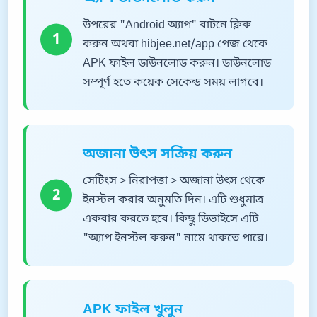
উপরের "Android অ্যাপ" বাটনে ক্লিক
করুন অথবা hibjee.net/app পেজ থেকে
APK ফাইল ডাউনলোড করুন। ডাউনলোড
সম্পূর্ণ হতে কয়েক সেকেন্ড সময় লাগবে।
অজানা উৎস সক্রিয় করুন
সেটিংস > নিরাপত্তা > অজানা উৎস থেকে
ইনস্টল করার অনুমতি দিন। এটি শুধুমাত্র
একবার করতে হবে। কিছু ডিভাইসে এটি
"অ্যাপ ইনস্টল করুন" নামে থাকতে পারে।
APK ফাইল খুলুন