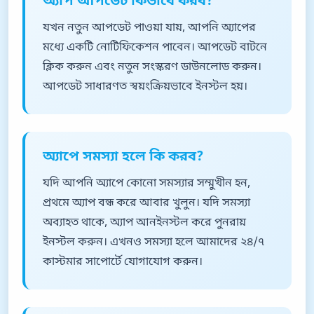
অ্যাপ আপডেট কিভাবে করব?
যখন নতুন আপডেট পাওয়া যায়, আপনি অ্যাপের
মধ্যে একটি নোটিফিকেশন পাবেন। আপডেট বাটনে
ক্লিক করুন এবং নতুন সংস্করণ ডাউনলোড করুন।
আপডেট সাধারণত স্বয়ংক্রিয়ভাবে ইনস্টল হয়।
অ্যাপে সমস্যা হলে কি করব?
যদি আপনি অ্যাপে কোনো সমস্যার সম্মুখীন হন,
প্রথমে অ্যাপ বন্ধ করে আবার খুলুন। যদি সমস্যা
অব্যাহত থাকে, অ্যাপ আনইনস্টল করে পুনরায়
ইনস্টল করুন। এখনও সমস্যা হলে আমাদের ২৪/৭
কাস্টমার সাপোর্টে যোগাযোগ করুন।