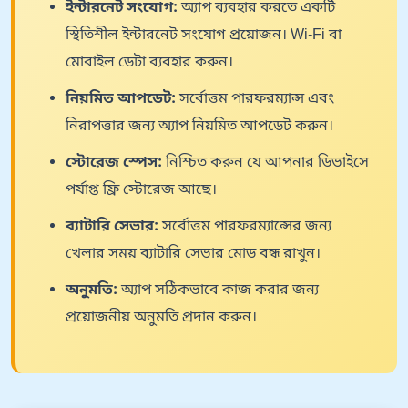
ইন্টারনেট সংযোগ:
অ্যাপ ব্যবহার করতে একটি
স্থিতিশীল ইন্টারনেট সংযোগ প্রয়োজন। Wi-Fi বা
মোবাইল ডেটা ব্যবহার করুন।
নিয়মিত আপডেট:
সর্বোত্তম পারফরম্যান্স এবং
নিরাপত্তার জন্য অ্যাপ নিয়মিত আপডেট করুন।
স্টোরেজ স্পেস:
নিশ্চিত করুন যে আপনার ডিভাইসে
পর্যাপ্ত ফ্রি স্টোরেজ আছে।
ব্যাটারি সেভার:
সর্বোত্তম পারফরম্যান্সের জন্য
খেলার সময় ব্যাটারি সেভার মোড বন্ধ রাখুন।
অনুমতি:
অ্যাপ সঠিকভাবে কাজ করার জন্য
প্রয়োজনীয় অনুমতি প্রদান করুন।