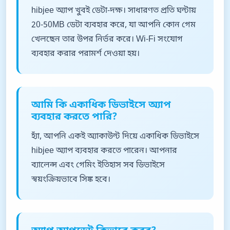
hibjee অ্যাপ খুবই ডেটা-দক্ষ। সাধারণত প্রতি ঘন্টায়
20-50MB ডেটা ব্যবহার করে, যা আপনি কোন গেম
খেলছেন তার উপর নির্ভর করে। Wi-Fi সংযোগ
ব্যবহার করার পরামর্শ দেওয়া হয়।
আমি কি একাধিক ডিভাইসে অ্যাপ
ব্যবহার করতে পারি?
হ্যাঁ, আপনি একই অ্যাকাউন্ট দিয়ে একাধিক ডিভাইসে
hibjee অ্যাপ ব্যবহার করতে পারেন। আপনার
ব্যালেন্স এবং গেমিং ইতিহাস সব ডিভাইসে
স্বয়ংক্রিয়ভাবে সিঙ্ক হবে।